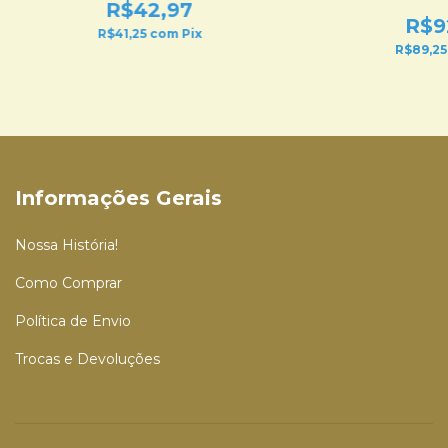
R$42,97
R$9
R$41,25
com
Pix
R$89,2
Informações Gerais
Nossa História!
Como Comprar
Política de Envio
Trocas e Devoluções