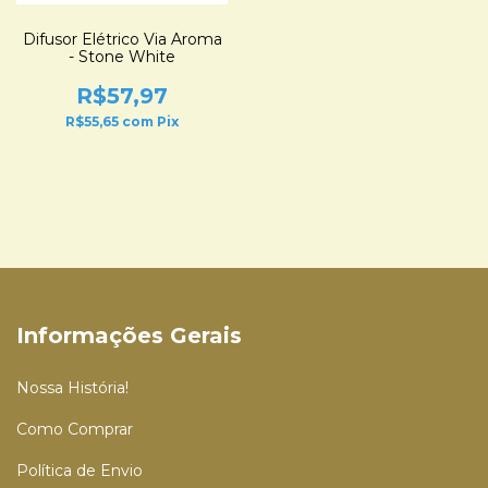
Difusor Elétrico Via Aroma
- Stone White
R$57,97
R$55,65
com
Pix
Informações Gerais
Nossa História!
Como Comprar
Política de Envio