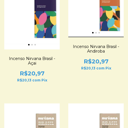
Incenso Nirvana Brasil -
Andiroba
Incenso Nirvana Brasil -
R$20,97
Açai
R$20,13
com
Pix
R$20,97
R$20,13
com
Pix