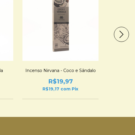
da
Incenso Nirvana - Coco e Sândalo
Incenso 
R$19,97
R$19,17
com
Pix
R$