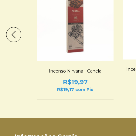
Ince
de Laranjeira
Incenso Nirvana - Canela
7
R$19,97
Pix
R$19,17
com
Pix