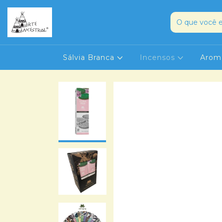
Sálvia Branca
Incensos
Arom