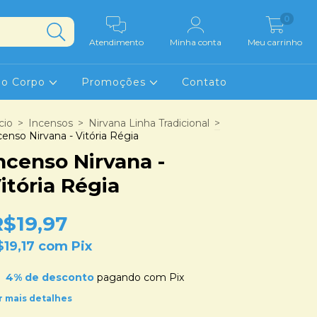
0
Atendimento
Minha conta
Meu carrinho
 o Corpo
Promoções
Contato
cio
>
Incensos
>
Nirvana Linha Tradicional
>
censo Nirvana - Vitória Régia
ncenso Nirvana -
itória Régia
R$19,97
$19,17
com
Pix
4% de desconto
pagando com Pix
r mais detalhes