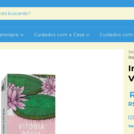
aterapia
Cuidados com a Casa
Cuidados com
Iní
In
I
V
R
Ve